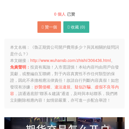
0
個人
已贊
贊一個
收藏 (
0
)
本文名稱：《魯正期貨公司開戶費用多少？與其相關的疑問詞
是什么？》
本文鏈接：
http://www.wuhansb.com/zhishi/306436.html
。
免責聲明：
投資有風險！入市需謹慎！本站內容均由用戶自發
貢獻，或整編自互聯網，對于內容真實性不作任何類型的保
證，因此不承擔相應法律責任！故請自行判斷內容真假！如您
發現有涉嫌：
抄襲侵權、違法違規、疑似詐騙、虛假不良等內
容
，請通過底部“聯系＆建議”通道，及時與本站聯系，我們將
立刻刪除相應內容！如情節嚴重，亦可進一步配合舉證！