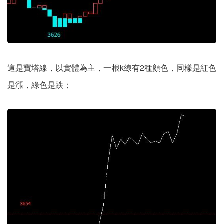
這是寶塔線，以實體為主，一根k線有2種顏色，同樣是紅色
是漲，綠色是跌；