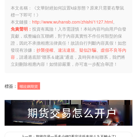
本文名稱：《文華財經如何設置k線形態？原來只需要右擊鼠
標一下即可！》
本文鏈接：
http://www.wuhansb.com/zhishi/1127.html
。
免責聲明：
投資有風險！入市需謹慎！本站內容均由用戶自發
貢獻，或整編自互聯網，對于內容真實性不作任何類型的保
證，因此不承擔相應法律責任！故請自行判斷內容真假！如您
發現有涉嫌：
抄襲侵權、違法違規、疑似詐騙、虛假不良等內
容
，請通過底部“聯系＆建議”通道，及時與本站聯系，我們將
立刻刪除相應內容！如情節嚴重，亦可進一步配合舉證！
標簽：
螺紋鋼期貨
上一篇：期貨交易一手多少錢?看完這張表就八九不離十了!