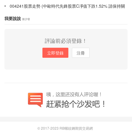
004241股票走勢 (中歐時代先鋒股票C凈值下跌1.52% 請保持關
注)
我要說說
搶沙發
評論前必須登錄！
立即登錄
注冊
© 2017-2023
RB螺紋鋼期貨交易網