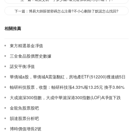
下一篇：博易大師賬號密碼怎么注冊?不小心刪除了默認怎么找回?
相關推薦
東方精選基金凈值
三全食品股價歷史數據
諾安平衡凈值
華僑城a股，華僑城A震蕩翻紅，房地產ETF(512200)獲連續5日
加倉累計約4.2億
軸研科技股票，收盤：軸研科技漲4.33%報13.25元 換手3.86%
大成滬深300指數，大成中華滬深港300指數(LOF)A凈值下跌
1.41% 請保持關注
金龍魚股票股吧
韻達股票分析吧
博時價值增長2號